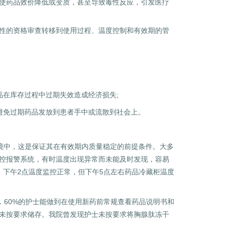
使药品效价降低或变质，甚至导致毒性反应，引发医疗
性的资格审查转移到使用过程、温度控制和有效期的管
在库存过程中过期失效造成经济损失;
免过期药品发放到患者手中或流散到社会上。
境中，这是保证其在有效期内质量稳定的前提条件。大多
控报警系统，有时温度出现异常而未能及时发现，容易
、下午2点温度监控正常，但下午5点左右药品冷藏柜温度
60%的护士能做到在使用新药前常规查看药品说明书和
未按要求储存。我院曾发现护士未按要求将胸腺肽冻干