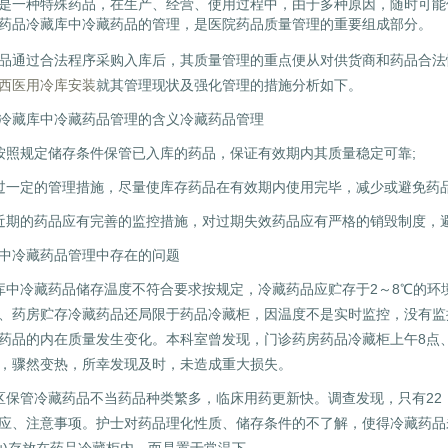
一种特殊药品，在生产、经营、使用过程中，由于多种原因，随时可能
药品冷藏库中冷藏药品的管理，是医院药品质量管理的重要组成部分。
通过合法程序采购入库后，其质量管理的重点便从对供货商和药品合法
西医用冷库安装
就其管理现状及强化管理的措施分析如下。
藏库中冷藏药品管理的含义冷藏药品管理
照规定储存条件保管已入库的药品，保证有效期内其质量稳定可靠;
定的管理措施，尽量使库存药品在有效期内使用完毕，减少或避免药品
期的药品应有完善的监控措施，对过期失效药品应有严格的销毁制度，避
冷藏药品管理中存在的问题
冷藏药品储存温度不符合要求按规定，冷藏药品应贮存于2～8℃的环
、药房贮存冷藏药品还局限于药品冷藏柜，因温度不是实时监控，没有监
药品的内在质量发生变化。本科室曾发现，门诊药房药品冷藏柜上午8点
，骤然变热，所幸发现及时，未造成重大损失。
管冷藏药品不当药品种类繁多，临床用药更新快。调查发现，只有22．
应、注意事项。护士对药品理化性质、储存条件的不了解，使得冷藏药品