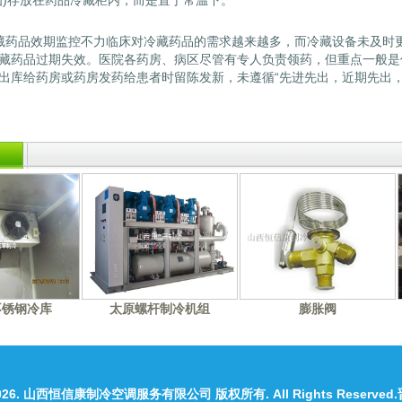
仙)存放在药品冷藏柜内，而是置于常温下。
药品效期监控不力临床对冷藏药品的需求越来越多，而冷藏设备未及时更
藏药品过期失效。医院各药房、病区尽管有专人负责领药，但重点一般是
出库给药房或药房发药给患者时留陈发新，未遵循“先进先出，近期先出
不锈钢冷库
太原螺杆制冷机组
膨胀阀
026.
山西恒信康制冷空调服务有限公司
版权所有. All Rights Reserved.