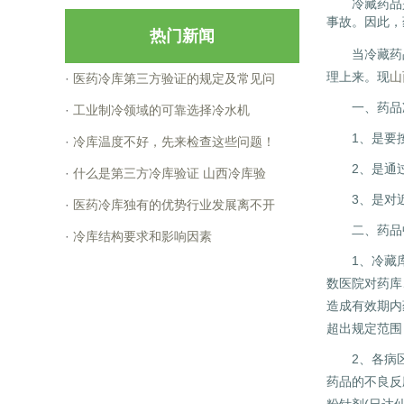
冷藏药品是
事故。因此，
热门新闻
当冷藏药品
理上来。现
山
·
医药冷库第三方验证的规定及常见问
一、药品冷
·
工业制冷领域的可靠选择冷水机
1、是要按
·
冷库温度不好，先来检查这些问题！
2、是通过一
·
什么是第三方冷库验证 山西冷库验
3、是对近
·
医药冷库独有的优势行业发展离不开
二、药品中
·
冷库结构要求和影响因素
1、冷藏库中
数医院对药库
造成有效期内
超出规定范围
2、各病区保
药品的不良反